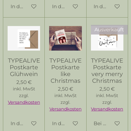
In den Warenkorb
In den Warenkorb
In den Warenk
Ausverkauft
TYPEALIVE
TYPEALIVE
TYPEALIVE
Postkarte
Postkarte
Postkarte
Glühwein
like
very merry
Christmas
Christmas
2,50 €
2,50 €
2,50 €
inkl. MwSt
zzgl.
inkl. MwSt
inkl. MwSt
Versandkosten
zzgl.
zzgl.
Versandkosten
Versandkosten
In den Warenkorb
In den Warenkorb
Bei Verfügbark