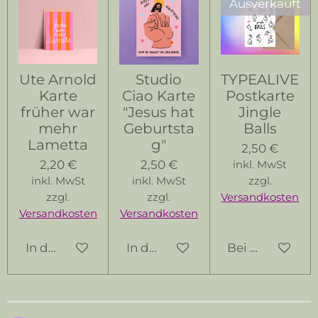
Ausverkauft
Ute Arnold
Studio
TYPEALIVE
Karte
Ciao Karte
Postkarte
früher war
"Jesus hat
Jingle
mehr
Geburtsta
Balls
Lametta
g"
2,50 €
2,20 €
2,50 €
inkl. MwSt
inkl. MwSt
inkl. MwSt
zzgl.
zzgl.
zzgl.
Versandkosten
Versandkosten
Versandkosten
In den Warenkorb
In den Warenkorb
Bei Verfügbark