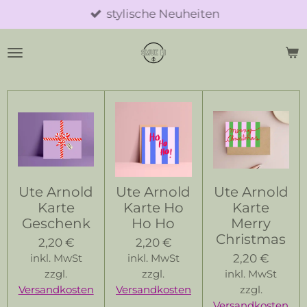
stylische Neuheiten
Zum
Hauptinhalt
springen
Ute Arnold
Ute Arnold
Ute Arnold
Karte
Karte Ho
Karte
Geschenk
Ho Ho
Merry
Christmas
2,20 €
2,20 €
2,20 €
inkl. MwSt
inkl. MwSt
zzgl.
zzgl.
inkl. MwSt
Versandkosten
Versandkosten
zzgl.
Versandkosten