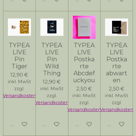
TYPEA
TYPEA
TYPEA
TYPEA
LIVE
LIVE
LIVE
LIVE
Pin
Pin
Postka
Postka
Tiger
Wild
rte
rte
Thing
Abcdef
abwart
12,90 €
uckyou
en
12,90 €
inkl. MwSt
2,50 €
2,50 €
zzgl.
inkl. MwSt
Versandkosten
zzgl.
inkl. MwSt
inkl. MwSt
Versandkosten
zzgl.
zzgl.
Versandkosten
Versandkosten
In den Warenkorb
In den Warenkorb
In den Warenkorb
In den Wa