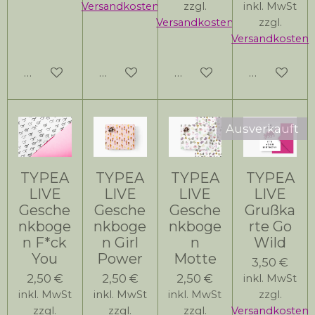
Versandkosten
zzgl.
inkl. MwSt
Versandkosten
zzgl.
Versandkosten
In den Warenkorb
In den Warenkorb
In den Warenkorb
In den Wa
Ausverkauft
TYPEA
TYPEA
TYPEA
TYPEA
LIVE
LIVE
LIVE
LIVE
Gesche
Gesche
Gesche
Grußka
nkboge
nkboge
nkboge
rte Go
n F*ck
n Girl
n
Wild
You
Power
Motte
3,50 €
2,50 €
2,50 €
2,50 €
inkl. MwSt
inkl. MwSt
inkl. MwSt
inkl. MwSt
zzgl.
zzgl.
zzgl.
zzgl.
Versandkosten