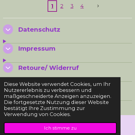
1
2
3
4
Datenschutz
Impressum
Retoure/ Widerruf
Diese Website verwendet Cookies, um Ihr
AGB SMUK BI
Nutzererlebnis zu verbessern und
maßgeschneiderte Anzeigen anzuzeigen.
Die fortgesetzte Nutzung dieser Website
© 2024 - 2026 SMUK BI
bestätigt Ihre Zustimmung zur
Verwendung von Cookies.
Ich stimme zu
E-Mail
Karte
Instagram