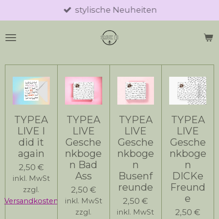
stylische Neuheiten
Zum
Hauptinhalt
springen
TYPEA
TYPEA
TYPEA
TYPEA
LIVE I
LIVE
LIVE
LIVE
did it
Gesche
Gesche
Gesche
again
nkboge
nkboge
nkboge
n Bad
n
n
2,50 €
Ass
Busenf
DICKe
inkl. MwSt
reunde
Freund
2,50 €
zzgl.
e
2,50 €
Versandkosten
inkl. MwSt
2,50 €
zzgl.
inkl. MwSt