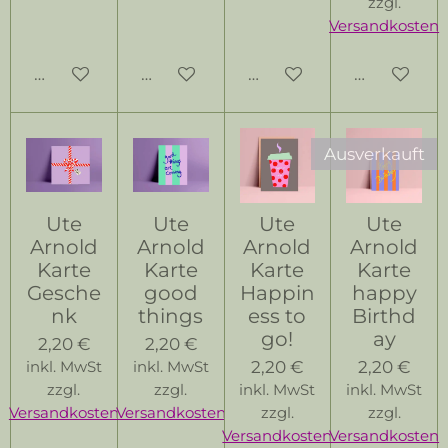
zzgl.
Versandkosten
In den Warenkorb
In den Warenkorb
In den Warenkorb
In den Wa
Ausverkauft
Ute
Ute
Ute
Ute
Arnold
Arnold
Arnold
Arnold
Karte
Karte
Karte
Karte
Gesche
good
Happin
happy
nk
things
ess to
Birthd
go!
ay
2,20 €
2,20 €
2,20 €
2,20 €
inkl. MwSt
inkl. MwSt
zzgl.
zzgl.
inkl. MwSt
inkl. MwSt
Versandkosten
Versandkosten
zzgl.
zzgl.
Versandkosten
Versandkosten