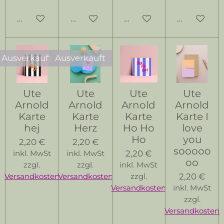
In den Warenkorb
In den Warenkorb
In den Warenkorb
Bei Verfüg
Ausverkauft
Ausverkauft
Ute
Ute
Ute
Ute
Arnold
Arnold
Arnold
Arnold
Karte
Karte
Karte
Karte I
hej
Herz
Ho Ho
love
Ho
you
2,20 €
2,20 €
sooooo
2,20 €
inkl. MwSt
inkl. MwSt
oo
zzgl.
zzgl.
inkl. MwSt
2,20 €
Versandkosten
Versandkosten
zzgl.
Versandkosten
inkl. MwSt
zzgl.
Versandkosten