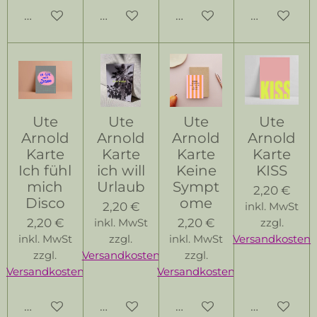
Bei Verfügbarkeit benachrichtigen
Bei Verfügbarkeit benachrichtigen
In den Warenkorb
In den Wa
Ute
Ute
Ute
Ute
Arnold
Arnold
Arnold
Arnold
Karte
Karte
Karte
Karte
Ich fühl
ich will
Keine
KISS
mich
Urlaub
Sympt
2,20 €
Disco
ome
2,20 €
inkl. MwSt
2,20 €
2,20 €
inkl. MwSt
zzgl.
inkl. MwSt
zzgl.
inkl. MwSt
Versandkosten
zzgl.
Versandkosten
zzgl.
Versandkosten
Versandkosten
In den Warenkorb
In den Warenkorb
In den Warenkorb
In den Wa