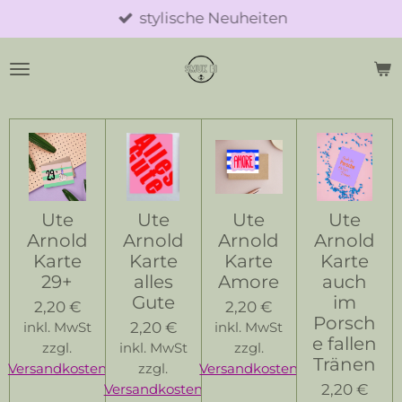
stylische Neuheiten
Zum
Hauptinhalt
springen
Ute
Ute
Ute
Ute
Arnold
Arnold
Arnold
Arnold
Karte
Karte
Karte
Karte
29+
alles
Amore
auch
Gute
im
2,20 €
2,20 €
Porsch
2,20 €
inkl. MwSt
inkl. MwSt
e fallen
zzgl.
inkl. MwSt
zzgl.
Tränen
Versandkosten
zzgl.
Versandkosten
2,20 €
Versandkosten