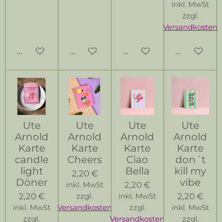
inkl. MwSt
zzgl.
Versandkosten
In den Warenkorb
In den Warenkorb
In den Warenkorb
In den Wa
Ute
Ute
Ute
Ute
Arnold
Arnold
Arnold
Arnold
Karte
Karte
Karte
Karte
candle
Cheers
Ciao
don´t
light
Bella
kill my
2,20 €
Döner
vibe
2,20 €
inkl. MwSt
2,20 €
2,20 €
zzgl.
inkl. MwSt
inkl. MwSt
Versandkosten
zzgl.
inkl. MwSt
zzgl.
Versandkosten
zzgl.