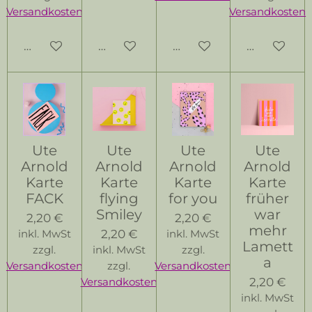
Versandkosten
Versandkosten
In den Warenkorb
In den Warenkorb
In den Warenkorb
In den Wa
Ute
Ute
Ute
Ute
Arnold
Arnold
Arnold
Arnold
Karte
Karte
Karte
Karte
FACK
flying
for you
früher
Smiley
war
2,20 €
2,20 €
mehr
2,20 €
inkl. MwSt
inkl. MwSt
Lamett
zzgl.
inkl. MwSt
zzgl.
a
Versandkosten
zzgl.
Versandkosten
2,20 €
Versandkosten
inkl. MwSt