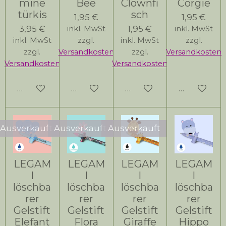
mine
Bee
Clownfi
Corgie
türkis
sch
1,95 €
1,95 €
3,95 €
1,95 €
inkl. MwSt
inkl. MwSt
inkl. MwSt
zzgl.
inkl. MwSt
zzgl.
zzgl.
Versandkosten
zzgl.
Versandkosten
Versandkosten
Versandkosten
In den Warenkorb
Bei Verfügbarkeit benachrichtigen
Bei Verfügbarkeit bena
Bei Verfüg
Ausverkauft
Ausverkauft
Ausverkauft
LEGAM
LEGAM
LEGAM
LEGAM
I
I
I
I
löschba
löschba
löschba
löschba
rer
rer
rer
rer
Gelstift
Gelstift
Gelstift
Gelstift
Elefant
Flora
Giraffe
Hippo