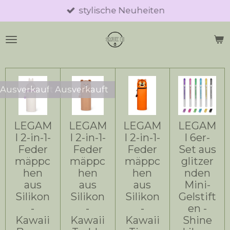
stylische Neuheiten
Zum
Hauptinhalt
springen
Ausverkauft
Ausverkauft
LEGAM
LEGAM
LEGAM
LEGAM
I 2-in-1-
I 2-in-1-
I 2-in-1-
I 6er-
Feder
Feder
Feder
Set aus
mäppc
mäppc
mäppc
glitzer
hen
hen
hen
nden
aus
aus
aus
Mini-
Silikon
Silikon
Silikon
Gelstift
-
-
-
en -
Kawaii
Kawaii
Kawaii
Shine