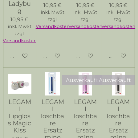
Ladybu
10,95 €
10,95 €
10,95 €
g
inkl. MwSt
inkl. MwSt
inkl. MwSt
10,95 €
zzgl.
zzgl.
zzgl.
inkl. MwSt
Versandkosten
Versandkosten
Versandkosten
zzgl.
Versandkosten
In den Warenkorb
In den Warenkorb
Bei Verfügbarkeit bena
Bei Verfüg
Ausverkauft
Ausverkauft
LEGAM
LEGAM
LEGAM
LEGAM
I
I
I
I
Lipglos
löschba
löschba
löschba
s Magic
re
re
re
Kiss
Ersatz
Ersatz
Ersatz
mine
mine
mine