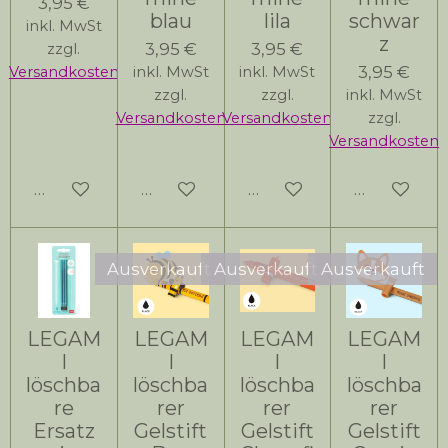
3,95 €
blau
lila
schwar
inkl. MwSt
z
3,95 €
3,95 €
zzgl.
3,95 €
Versandkosten
inkl. MwSt
inkl. MwSt
zzgl.
zzgl.
inkl. MwSt
Versandkosten
Versandkosten
zzgl.
Versandkosten
In den Warenkorb
In den Warenkorb
Bei Verfügbarkeit bena
Bei Verfüg
Ausverkauft
Ausverkauft
Ausverkauft
LEGAM
LEGAM
LEGAM
LEGAM
I
I
I
I
löschba
löschba
löschba
löschba
re
rer
rer
rer
Ersatz
Gelstift
Gelstift
Gelstift