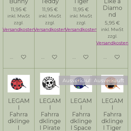
Bunny
Teddy
Tiger
Like a
Diamo
11,95 €
11,95 €
11,95 €
nd
inkl. MwSt
inkl. MwSt
inkl. MwSt
5,95 €
zzgl.
zzgl.
zzgl.
Versandkosten
Versandkosten
Versandkosten
inkl. MwSt
zzgl.
Versandkosten
Bei Verfügbarkeit benachrichtigen
Bei Verfügbarkeit benachrichtigen
In den Warenkorb
In den Wa
Ausverkauft
Ausverkauft
LEGAM
LEGAM
LEGAM
LEGAM
I
I
I
I
Fahrra
Fahrra
Fahrra
Fahrra
dklinge
dklinge
dklinge
dklinge
l
l Pirate
l Space
l Tiger