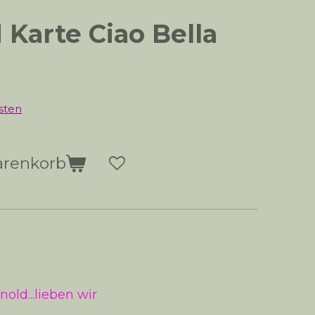
 Karte Ciao Bella
sten
arenkorb
old...lieben wir