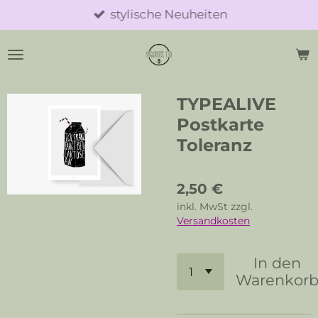
stylische Neuheiten
Zum
Hauptinhalt
springen
TYPEALIVE
Postkarte
Toleranz
2,50 €
inkl. MwSt zzgl.
Versandkosten
In den
Warenkor