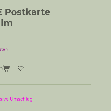
 Postkarte
ilm
sten
b
usive Umschlag.