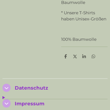
Baumwolle
* Unsere T-Shirts
haben Unisex-Größen
100% Baumwolle
T
T
T
T
e
e
e
e
i
i
i
i
l
l
l
l
e
e
e
e
n
n
n
n
Datenschutz
Impressum