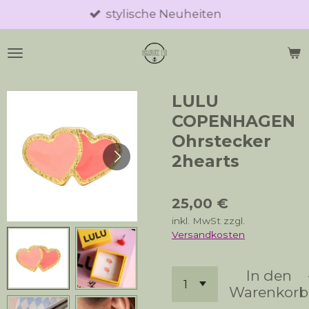
stylische Neuheiten
Zum
Hauptinhalt
springen
LULU
COPENHAGEN
Ohrstecker
2hearts
25,00 €
inkl. MwSt zzgl.
Versandkosten
In den
Warenkorb