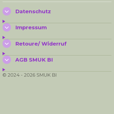
n
n
n
n
Datenschutz
Impressum
Retoure/ Widerruf
AGB SMUK BI
© 2024 - 2026 SMUK BI