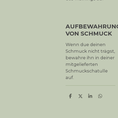
AUFBEWAHRUN
VON SCHMUCK
Wenn due deinen
Schmuck nicht trägst,
bewahre ihn in deiner
mitgelieferten
Schmuckschatulle
auf.
T
T
T
T
e
e
e
e
i
i
i
i
l
l
l
l
e
e
e
e