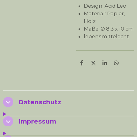
Design: Acid Leo
Material: Papier,
Holz
Maße: Ø 8,3 x 10 cm
lebensmittelecht
T
T
T
T
e
e
e
e
i
i
i
i
l
l
l
l
e
e
e
e
n
n
n
n
Datenschutz
Impressum