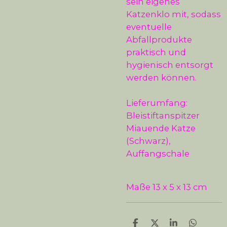
sein eigenes
Katzenklo mit, sodass
eventuelle
Abfallprodukte
praktisch und
hygienisch entsorgt
werden können.
Lieferumfang:
Bleistiftanspitzer
Miauende Katze
(Schwarz),
Auffangschale
Maße
13 x 5 x 13 cm
T
T
T
T