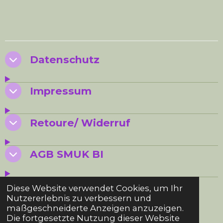
e
e
e
e
i
i
i
i
l
l
l
l
e
e
e
e
n
n
n
n
Datenschutz
Impressum
Retoure/ Widerruf
AGB SMUK BI
© 2024 - 2026 SMUK BI
Diese Website verwendet Cookies, um Ihr
Nutzererlebnis zu verbessern und
maßgeschneiderte Anzeigen anzuzeigen.
Die fortgesetzte Nutzung dieser Website