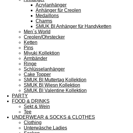
Acrylanhänger
Anhänger für Creolen
Medaillons
Charms
SMUK BI Anhänger für Handyketten
Men´s World
Creolen/Ohrstecker
Ketten
Pins
Miyuki Kollektion
Armbänder
Ringe
Schlüsselanhänger
Cake Topper
SMUK BI Muttertag Kollektion
SMUK BI Wiesn Kollektion
SMUK BI Valentine Kollektion
PARTY
FOOD & DRINKS
Sekt & Wein
Tee
UNDERWEAR & SOCKS & CLOTHES
Clothing
Unterwäsche Ladies