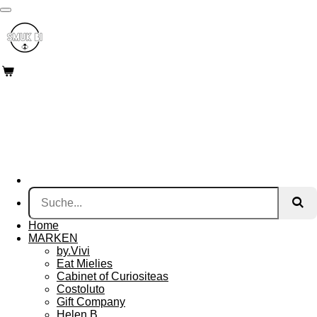
Zum
Hauptinhalt
springen
Home
MARKEN
by.Vivi
Eat Mielies
Cabinet of Curiositeas
Costoluto
Gift Company
Helen B