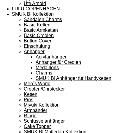
Ute Arnold
LULU COPENHAGEN
SMUK BI Kollektion
Sandalen Charms
Basic Ketten
Basic Armketten
Basic Creolen
Button Cover
Einschulung
Anhänger
Acrylanhänger
Anhänger für Creolen
Medaillons
Charms
SMUK BI Anhänger für Handyketten
Men´s World
Creolen/Ohrstecker
Ketten
Pins
Miyuki Kollektion
Armbänder
Ringe
Schlüsselanhänger
Cake Topper
SMUK BI Muttertag Kollektion