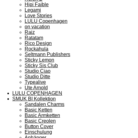
Hipi Faible
Legami
Love Stories
LULU Copenhagen
on vacation
Raiz
Ratatam
Rico Design
Rockahula
Seltmann Publishers
Sticky Lemon
Sticky Sis Club
Studio Ciao
Studio Ditte
Typealive
Ute Arnold
LULU COPENHAGEN
SMUK BI Kollektion
Sandalen Charms
Basic Ketten
Basic Armketten
Basic Creolen
Button Cover
Einschulung
Anhänger