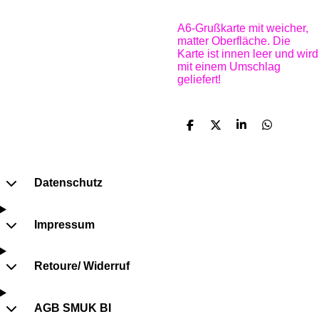
A6-Grußkarte mit weicher,
matter Oberfläche. Die
Karte ist innen leer und wird
mit einem Umschlag
geliefert!
T
T
T
T
e
e
e
e
i
i
i
i
l
l
l
l
e
e
e
e
Datenschutz
n
n
n
n
Impressum
Retoure/ Widerruf
AGB SMUK BI