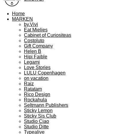
Home
MARKEN
by.Vivi
Eat Mielies
Cabinet of Curiositeas
Costoluto
Gift Company
Helen B
Hipi Faible
Legami
Love Stories
LULU Copenhagen
on vacation
Raiz
Ratatam
Rico Design
Rockahula
Seltmann Publishers
Sticky Lemon
Sticky Sis Club
Studio Ciao
Studio Ditte
Typealive