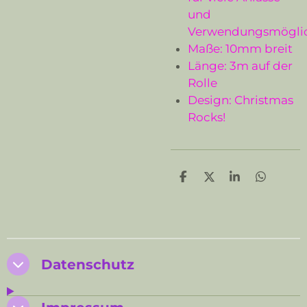
und
Verwendungsmöglic
Maße: 10mm breit
Länge: 3m auf der
Rolle
Design: Christmas
Rocks!
T
T
T
T
e
e
e
e
i
i
i
i
l
l
l
l
e
e
e
e
n
n
n
n
Datenschutz