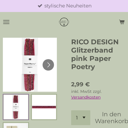
stylische Neuheiten
Zum
Hauptinhalt
springen
RICO DESIGN
Glitzerband
pink Paper
Poetry
2,99 €
inkl. MwSt zzgl.
Versandkosten
In den
Warenkor