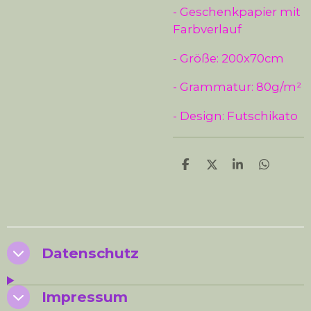
- Geschenkpapier mit
Farbverlauf
- Größe: 200x70cm
- Grammatur: 80g/m²
- Design: Futschikato
T
T
T
T
e
e
e
e
i
i
i
i
l
l
l
l
e
e
e
e
n
n
n
n
Datenschutz
Impressum