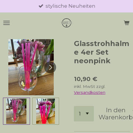
stylische Neuheiten
Zum
Hauptinhalt
springen
Glasstrohhalm
e 4er Set
neonpink
10,90 €
inkl. MwSt zzgl.
Versandkosten
In den
Warenkorb