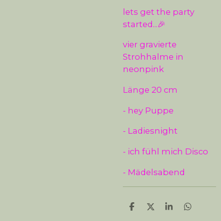
lets get the party
started...🎉
vier gravierte
Strohhalme in
neonpink
Länge 20 cm
- hey Puppe
- Ladiesnight
- ich fühl mich Disco
- Mädelsabend
T
T
T
T
e
e
e
e