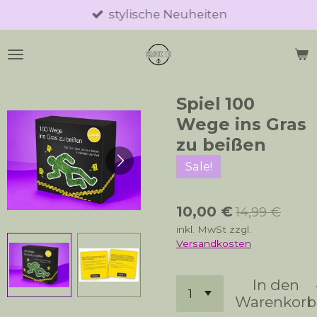
stylische Neuheiten
Zum
Hauptinhalt
springen
Spiel 100
Wege ins Gras
zu beißen
Sale!
10,00 €
14,99 €
inkl. MwSt zzgl.
Versandkosten
In den
Warenkorb