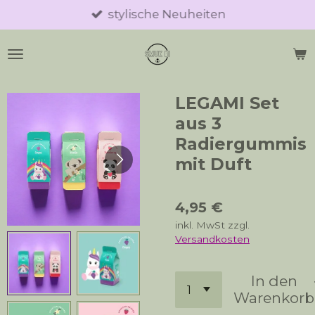
stylische Neuheiten
Zum
Hauptinhalt
springen
LEGAMI Set
aus 3
Radiergummis
mit Duft
4,95 €
inkl. MwSt zzgl.
Versandkosten
In den
Warenkorb