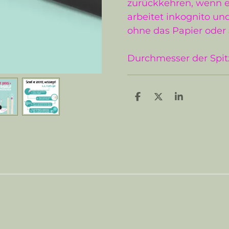
zurückkehren, wenn e
arbeitet inkognito und
ohne das Papier oder 
Durchmesser der Spi
T
T
T
e
e
e
i
i
i
l
l
l
e
e
e
n
n
n