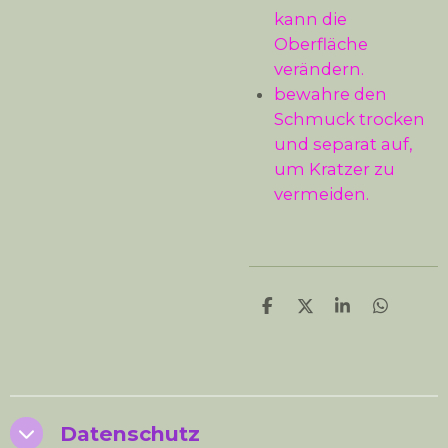
kann die
Oberfläche
verändern.
bewahre den
Schmuck trocken
und separat auf,
um Kratzer zu
vermeiden.
T
T
T
T
e
e
e
e
i
i
i
i
l
l
l
l
e
e
e
e
n
n
n
n
Datenschutz