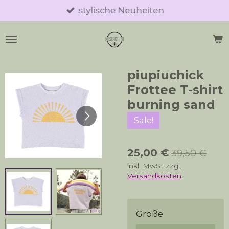
stylische Neuheiten
Zum
Hauptinhalt
springen
piupiuchick
Frottee T-shirt
burning sand
Sale!
25,00 €
39,50 €
inkl. MwSt zzgl.
Versandkosten
Größe