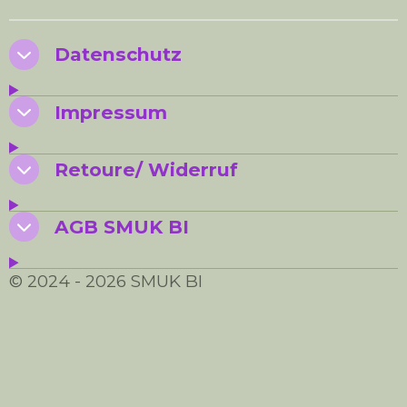
e
e
e
e
n
n
n
n
Datenschutz
Impressum
Retoure/ Widerruf
AGB SMUK BI
© 2024 - 2026 SMUK BI