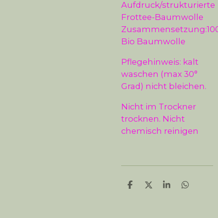
Aufdruck/strukturierte
Frottee-Baumwolle
Zusammensetzung:10
Bio Baumwolle
Pflegehinweis: kalt
waschen (max 30°
Grad) nicht bleichen.
Nicht im Trockner
trocknen. Nicht
chemisch reinigen
T
T
T
T
e
e
e
e
i
i
i
i
l
l
l
l