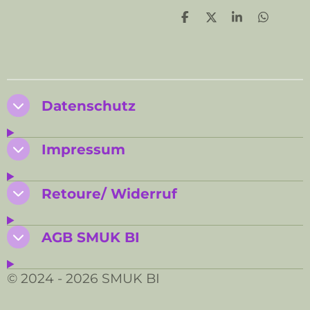
T
T
T
T
e
e
e
e
i
i
i
i
l
l
l
l
e
e
e
e
n
n
n
n
Datenschutz
Impressum
Retoure/ Widerruf
AGB SMUK BI
© 2024 - 2026 SMUK BI