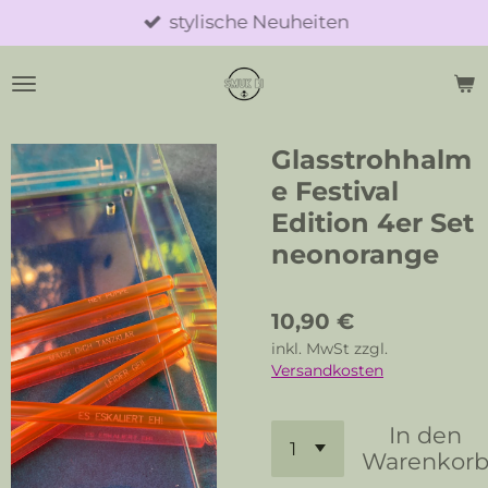
stylische Neuheiten
Zum
Hauptinhalt
springen
Glasstrohhalm
e Festival
Edition 4er Set
neonorange
10,90 €
inkl. MwSt zzgl.
Versandkosten
In den
Warenkor