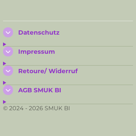
e
e
e
e
i
i
i
i
l
l
l
l
e
e
e
e
n
n
n
n
Datenschutz
Impressum
Retoure/ Widerruf
AGB SMUK BI
© 2024 - 2026 SMUK BI