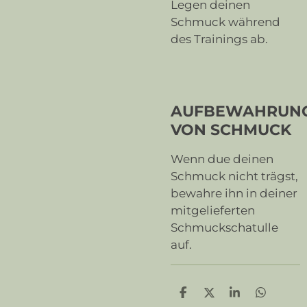
Legen deinen
Schmuck während
des Trainings ab.
AUFBEWAHRUN
VON SCHMUCK
Wenn due deinen
Schmuck nicht trägst,
bewahre ihn in deiner
mitgelieferten
Schmuckschatulle
auf.
T
T
T
T