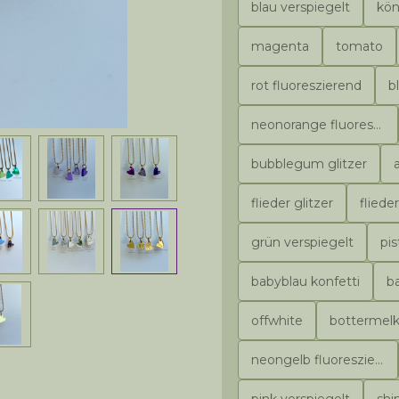
blau verspiegelt
kön
magenta
tomato
rot fluoreszierend
b
neonorange fluoreszierend
bubblegum glitzer
flieder glitzer
flieder
grün verspiegelt
pis
babyblau konfetti
b
offwhite
bottermel
neongelb fluoreszierend
pink verspiegelt
shi