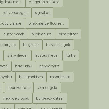
igsblau matt
magenta metallic
rot verspiegelt
signalrot
loody orange
pink-orange fluoreszierend
dusty peach
bubblegum
pink glitzer
aubergine
lila glitzer
lila verspiegelt
shiny flieder
frosted flieder
türkis
tazie
haiku blau
peppermint
abyblau
holographisch
moonbeam
k
neonkonfetti
sonnengelb
neongelb opak
bordeaux glitzer
ny pink
babypink
pink Konfetti