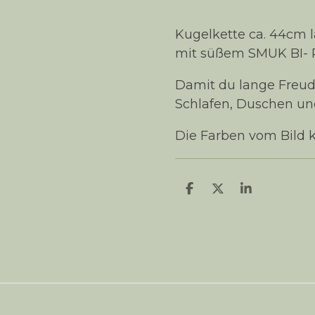
Kugelkette ca. 44cm l
mit süßem SMUK BI- 
Damit du lange Freude
Schlafen, Duschen un
Die Farben vom Bild 
T
T
T
e
e
e
i
i
i
l
l
l
e
e
e
n
n
n