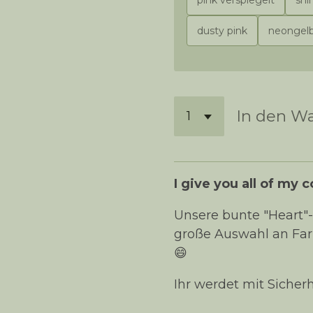
dusty pink
neongelb flu
In den W
I give you all of my c
Unsere bunte "Heart"-
große Auswahl an Farb
😄
Ihr werdet mit Sicher