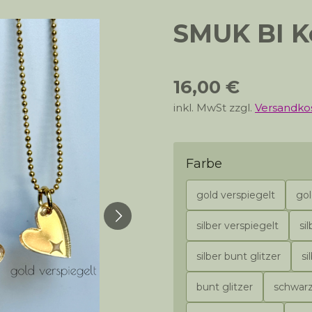
SMUK BI Ke
16,00 €
inkl. MwSt zzgl.
Versandko
Farbe
gold verspiegelt
go
silber verspiegelt
si
silber bunt glitzer
si
bunt glitzer
schwarz