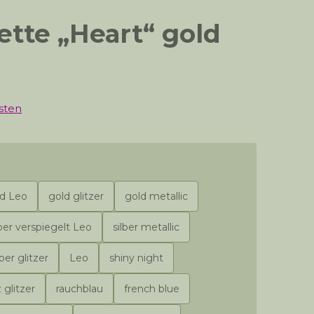
tte „Heart“ gold
sten
ld Leo
gold glitzer
gold metallic
lber verspiegelt Leo
silber metallic
lber glitzer
Leo
shiny night
 glitzer
rauchblau
french blue