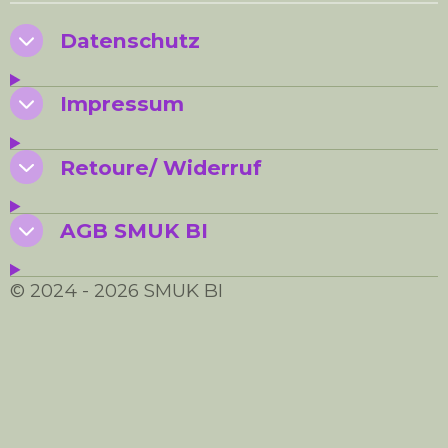
n
n
n
n
Datenschutz
Impressum
Retoure/ Widerruf
AGB SMUK BI
© 2024 - 2026 SMUK BI