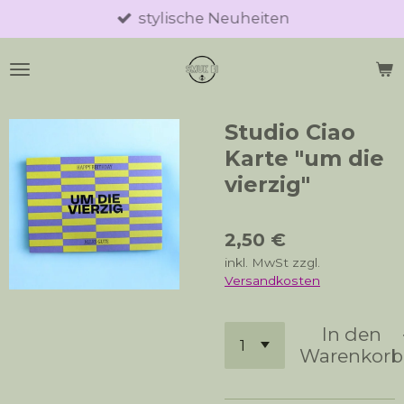
stylische Neuheiten
Zum
Hauptinhalt
springen
Studio Ciao
Karte "um die
vierzig"
2,50 €
inkl. MwSt zzgl.
Versandkosten
In den
Warenkorb