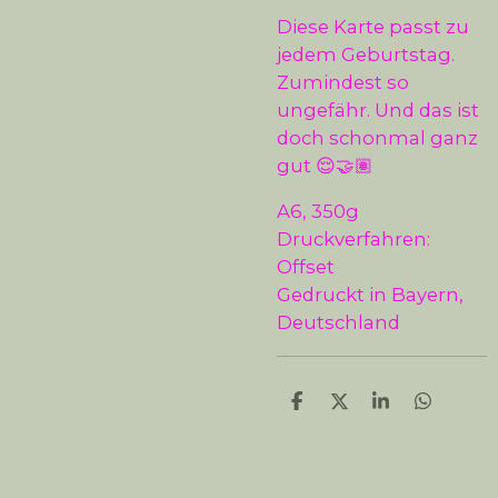
Diese Karte passt zu
jedem Geburtstag.
Zumindest so
ungefähr. Und das ist
doch schonmal ganz
gut 😌🤝🏽
A6, 350g
Druckverfahren:
Offset
Gedruckt in Bayern,
Deutschland
T
T
T
T
e
e
e
e
i
i
i
i
l
l
l
l
e
e
e
e