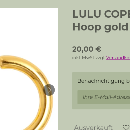
LULU COP
Hoop gold
20,00 €
inkl. MwSt zzgl.
Versandko
Benachrichtigung be
Ausverkauft