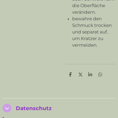
die Oberfläche
verändern.
bewahre den
Schmuck trocken
und separat auf,
um Kratzer zu
vermeiden.
T
T
T
T
e
e
e
e
i
i
i
i
l
l
l
l
e
e
e
e
n
n
n
n
Datenschutz