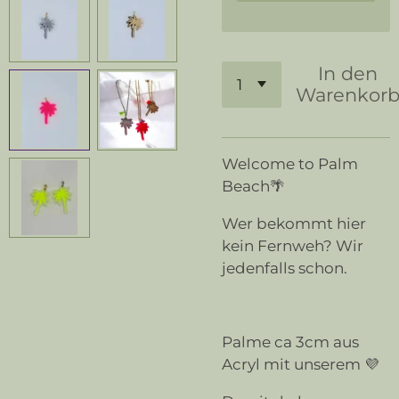
In den
Warenkor
Welcome to Palm
Beach🌴
Wer bekommt hier
kein Fernweh? Wir
jedenfalls schon.
Palme ca 3cm aus
Acryl mit unserem 💜