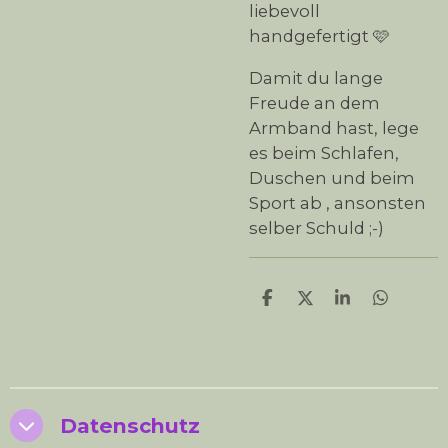
liebevoll
handgefertigt 🩷
Damit du lange
Freude an dem
Armband hast, lege
es beim Schlafen,
Duschen und beim
Sport ab , ansonsten
selber Schuld ;-)
T
T
T
T
e
e
e
e
i
i
i
i
l
l
l
l
e
e
e
e
n
n
n
n
Datenschutz