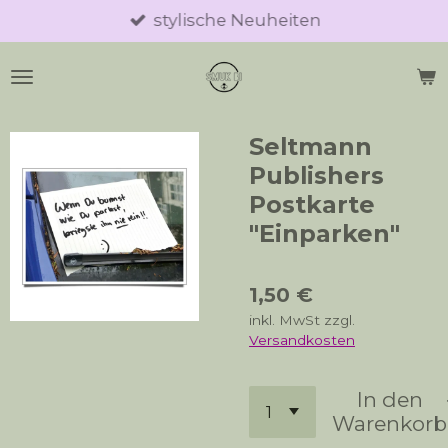
stylische Neuheiten
Zum
Hauptinhalt
springen
Seltmann
Publishers
Postkarte
"Einparken"
1,50 €
inkl. MwSt zzgl.
Versandkosten
In den
Warenkorb