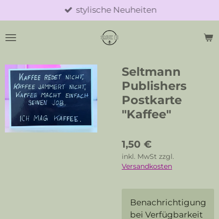
stylische Neuheiten
Zum
Hauptinhalt
springen
Seltmann
Publishers
Postkarte
"Kaffee"
1,50 €
inkl. MwSt zzgl.
Versandkosten
Benachrichtigung
bei Verfügbarkeit