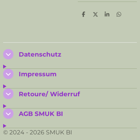
T
T
T
T
e
e
e
e
i
i
i
i
l
l
l
l
e
e
e
e
n
n
n
n
Datenschutz
Impressum
Retoure/ Widerruf
AGB SMUK BI
© 2024 - 2026 SMUK BI