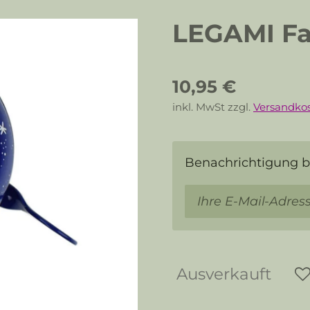
LEGAMI Fa
10,95 €
inkl. MwSt zzgl.
Versandko
Benachrichtigung be
Ausverkauft