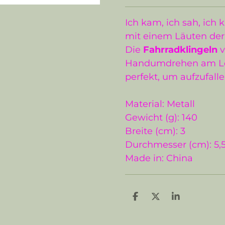
Ich kam, ich sah, ich 
mit einem Läuten de
Die
Fahrradklingeln
v
Handumdrehen am Le
perfekt, um aufzufal
Material: Metall
Gewicht (g): 140
Breite (cm): 3
Durchmesser (cm): 5,
Made in: China
T
T
T
e
e
e
i
i
i