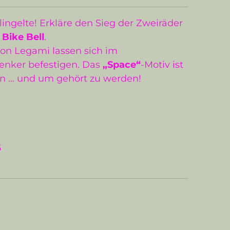
klingelte! Erkläre den Sieg der Zweiräder
r
Bike Bell
.
on Legami lassen sich im
nker befestigen. Das
„Space“
-Motiv ist
len … und um gehört zu werden!
5