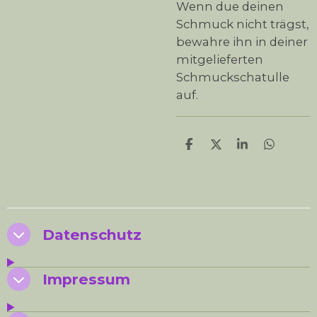
Wenn due deinen
Schmuck nicht trägst,
bewahre ihn in deiner
mitgelieferten
Schmuckschatulle
auf.
T
T
T
T
e
e
e
e
i
i
i
i
l
l
l
l
e
e
e
e
n
n
n
n
Datenschutz
Impressum