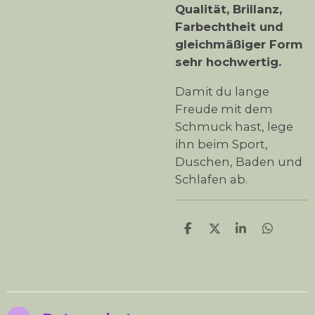
Qualität, Brillanz,
Farbechtheit und
gleichmäßiger Form
sehr hochwertig.
Damit du lange
Freude mit dem
Schmuck hast, lege
ihn beim Sport,
Duschen, Baden und
Schlafen ab.
T
T
T
T
e
e
e
e
i
i
i
i
l
l
l
l
e
e
e
e
n
n
n
n