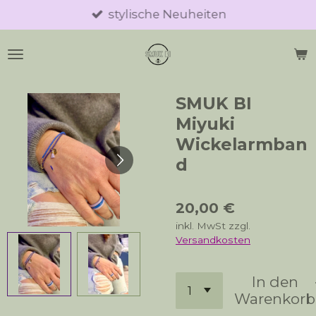
stylische Neuheiten
Zum
Hauptinhalt
springen
SMUK BI
Miyuki
Wickelarmban
d
20,00 €
inkl. MwSt zzgl.
Versandkosten
In den
Warenkorb