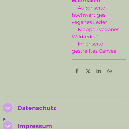
Materialien
— Außenseite •
hochwertiges
veganes Leder
— Klappe • veganes
Wildleder*
— Innenseite •
gestreiftes Canvas
T
T
T
T
e
e
e
e
i
i
i
i
l
l
l
l
e
e
e
e
n
n
n
n
Datenschutz
Impressum