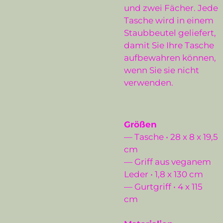
und zwei Fächer. Jede
Tasche wird in einem
Staubbeutel geliefert,
damit Sie Ihre Tasche
aufbewahren können,
wenn Sie sie nicht
verwenden.
Größen
— Tasche • 28 x 8 x 19,5
cm
— Griff aus veganem
Leder • 1,8 x 130 cm
— Gurtgriff • 4 x 115
cm