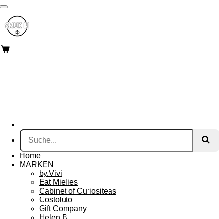
Zum
Hauptinhalt
springen
Home
MARKEN
by.Vivi
Eat Mielies
Cabinet of Curiositeas
Costoluto
Gift Company
Helen B