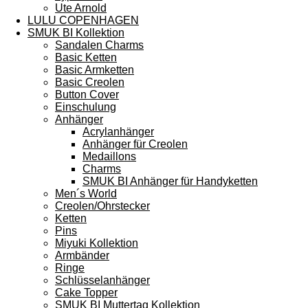
Ute Arnold
LULU COPENHAGEN
SMUK BI Kollektion
Sandalen Charms
Basic Ketten
Basic Armketten
Basic Creolen
Button Cover
Einschulung
Anhänger
Acrylanhänger
Anhänger für Creolen
Medaillons
Charms
SMUK BI Anhänger für Handyketten
Men´s World
Creolen/Ohrstecker
Ketten
Pins
Miyuki Kollektion
Armbänder
Ringe
Schlüsselanhänger
Cake Topper
SMUK BI Muttertag Kollektion