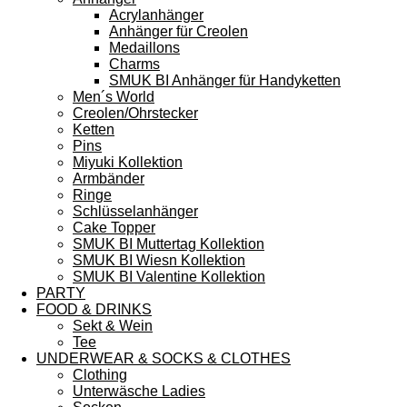
Acrylanhänger
Anhänger für Creolen
Medaillons
Charms
SMUK BI Anhänger für Handyketten
Men´s World
Creolen/Ohrstecker
Ketten
Pins
Miyuki Kollektion
Armbänder
Ringe
Schlüsselanhänger
Cake Topper
SMUK BI Muttertag Kollektion
SMUK BI Wiesn Kollektion
SMUK BI Valentine Kollektion
PARTY
FOOD & DRINKS
Sekt & Wein
Tee
UNDERWEAR & SOCKS & CLOTHES
Clothing
Unterwäsche Ladies