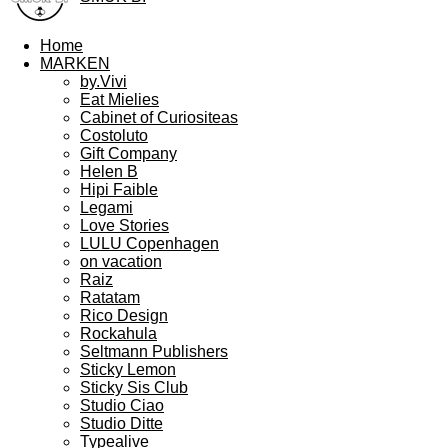
Home
MARKEN
by.Vivi
Eat Mielies
Cabinet of Curiositeas
Costoluto
Gift Company
Helen B
Hipi Faible
Legami
Love Stories
LULU Copenhagen
on vacation
Raiz
Ratatam
Rico Design
Rockahula
Seltmann Publishers
Sticky Lemon
Sticky Sis Club
Studio Ciao
Studio Ditte
Typealive