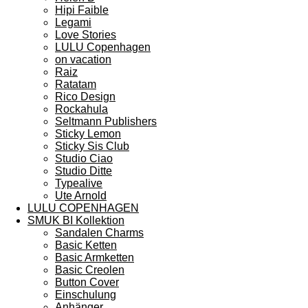
Hipi Faible
Legami
Love Stories
LULU Copenhagen
on vacation
Raiz
Ratatam
Rico Design
Rockahula
Seltmann Publishers
Sticky Lemon
Sticky Sis Club
Studio Ciao
Studio Ditte
Typealive
Ute Arnold
LULU COPENHAGEN
SMUK BI Kollektion
Sandalen Charms
Basic Ketten
Basic Armketten
Basic Creolen
Button Cover
Einschulung
Anhänger