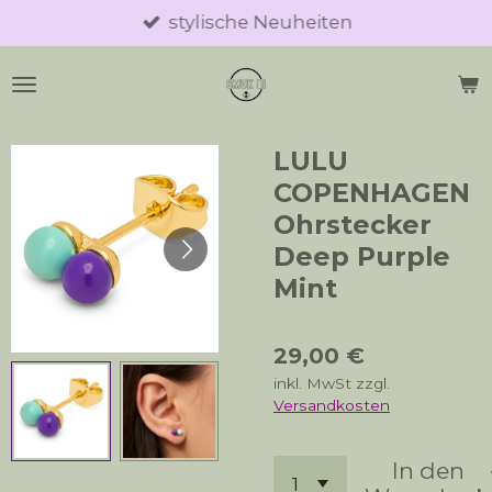
stylische Neuheiten
Zum
Hauptinhalt
springen
LULU
COPENHAGEN
Ohrstecker
Deep Purple
Mint
29,00 €
inkl. MwSt zzgl.
Versandkosten
In den