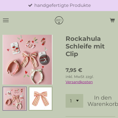
handgefertigte Produkte
Zum
Hauptinhalt
springen
Rockahula
Schleife mit
Clip
7,95 €
inkl. MwSt zzgl.
Versandkosten
In den
Warenkor