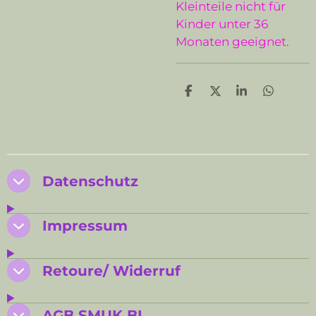
Kleinteile nicht für
Kinder unter 36
Monaten geeignet.
T
T
T
T
e
e
e
e
i
i
i
i
l
l
l
l
e
e
e
e
n
n
n
n
Datenschutz
Impressum
Retoure/ Widerruf
AGB SMUK BI