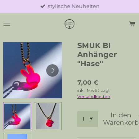
stylische Neuheiten
Zum
Hauptinhalt
springen
SMUK BI
Anhänger
"Hase"
7,00 €
inkl. MwSt zzgl.
Versandkosten
In den
Warenkorb