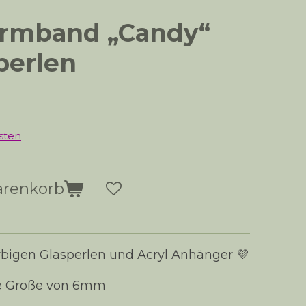
rmband „Candy“
perlen
sten
arenkorb
bigen Glasperlen und Acryl Anhänger 💜
ne Größe von 6mm