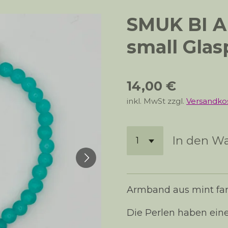
SMUK BI A
small Glas
14,00 €
inkl. MwSt zzgl.
Versandko
In den W
Armband aus mint far
Die Perlen haben ei