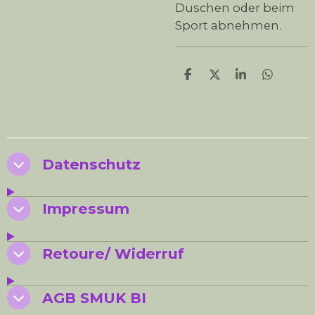
Duschen oder beim
Sport abnehmen.
T
T
T
T
e
e
e
e
i
i
i
i
l
l
l
l
e
e
e
e
n
n
n
n
Datenschutz
Impressum
Retoure/ Widerruf
AGB SMUK BI