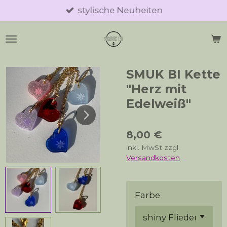
stylische Neuheiten
Zum
Hauptinhalt
springen
SMUK BI Kette
"Herz mit
Edelweiß"
8,00 €
inkl. MwSt zzgl.
Versandkosten
Farbe