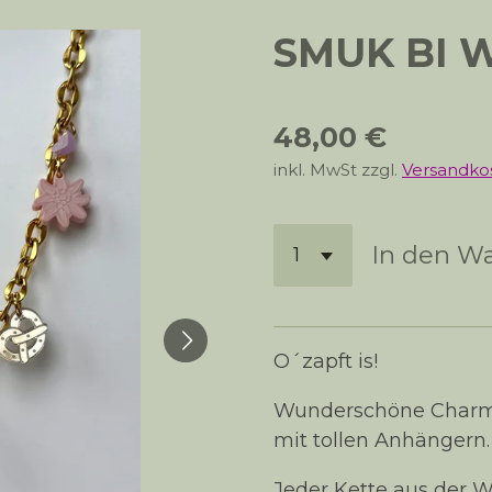
SMUK BI W
48,00 €
inkl. MwSt zzgl.
Versandko
In den W
O´zapft is!
Wunderschöne Charm K
mit tollen Anhängern.
Jeder Kette aus der W