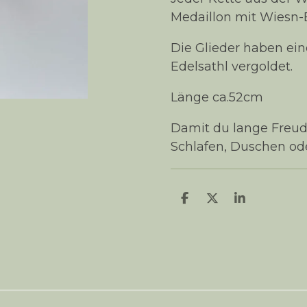
Medaillon mit Wiesn-E
Die Glieder haben ei
Edelsathl vergoldet.
Länge ca.52cm
Damit du lange Freud
Schlafen, Duschen od
T
T
T
e
e
e
i
i
i
l
l
l
e
e
e
n
n
n