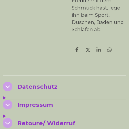
Freude mit dem
Schmuck hast, lege
ihn beim Sport,
Duschen, Baden und
Schlafen ab.
T
T
T
T
e
e
e
e
i
i
i
i
l
l
l
l
e
e
e
e
n
n
n
n
Datenschutz
Impressum
Retoure/ Widerruf