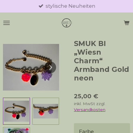
stylische Neuheiten
Zum
Hauptinhalt
springen
SMUK BI
„Wiesn
Charm“
Armband Gold
neon
25,00 €
inkl. MwSt zzgl.
Versandkosten
Farbe