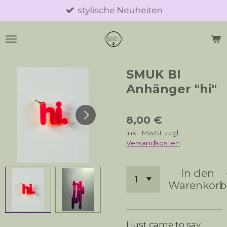
stylische Neuheiten
Zum
Hauptinhalt
springen
SMUK BI
Anhänger "hi"
8,00 €
inkl. MwSt zzgl.
Versandkosten
In den
Warenkorb
I just came to say