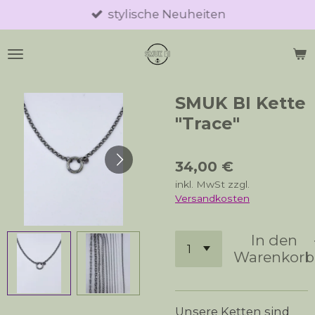
stylische Neuheiten
Zum
Hauptinhalt
springen
SMUK BI Kette
"Trace"
34,00 €
inkl. MwSt zzgl.
Versandkosten
In den
Warenkorb
Unsere Ketten sind