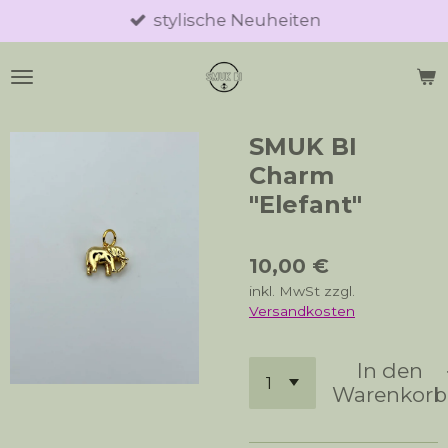
stylische Neuheiten
Zum
Hauptinhalt
springen
SMUK BI
Charm
"Elefant"
10,00 €
inkl. MwSt zzgl.
Versandkosten
In den
Warenkorb