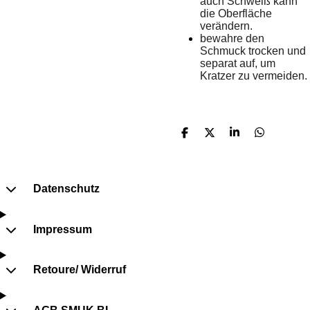
auch Schweiß kann
die Oberfläche
verändern.
bewahre den
Schmuck trocken und
separat auf, um
Kratzer zu vermeiden.
T
T
T
T
e
e
e
e
i
i
i
i
l
l
l
l
e
e
e
e
Datenschutz
n
n
n
n
Impressum
Retoure/ Widerruf