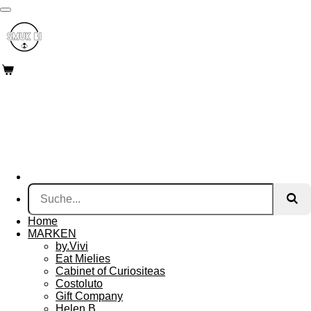
Zum
Hauptinhalt
springen
Home
MARKEN
by.Vivi
Eat Mielies
Cabinet of Curiositeas
Costoluto
Gift Company
Helen B