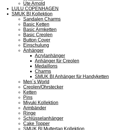
Ute Arnold
LULU COPENHAGEN
SMUK BI Kollektion
Sandalen Charms
Basic Ketten
Basic Armketten
Basic Creolen
Button Cover
Einschulung
Anhänger
Acrylanhänger
Anhänger für Creolen
Medaillons
Charms
SMUK BI Anhänger für Handyketten
Men´s World
Creolen/Ohrstecker
Ketten
Pins
Miyuki Kollektion
Armbänder
Ringe
Schlüsselanhänger
Cake Topper
SMUK BI Muttertag Kollektion