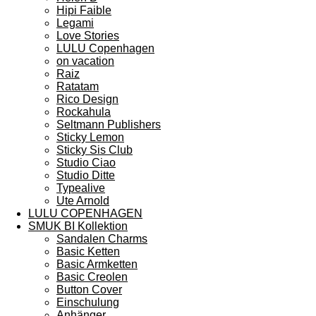
Hipi Faible
Legami
Love Stories
LULU Copenhagen
on vacation
Raiz
Ratatam
Rico Design
Rockahula
Seltmann Publishers
Sticky Lemon
Sticky Sis Club
Studio Ciao
Studio Ditte
Typealive
Ute Arnold
LULU COPENHAGEN
SMUK BI Kollektion
Sandalen Charms
Basic Ketten
Basic Armketten
Basic Creolen
Button Cover
Einschulung
Anhänger