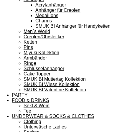
Acrylanhänger
Anhänger für Creolen
Medaillons
Charms
SMUK BI Anhänger für Handyketten
Men´s World
Creolen/Ohrstecker
Ketten
Pins
Miyuki Kollektion
Armbänder
Ringe
Schlüsselanhänger
Cake Topper
SMUK BI Muttertag Kollektion
SMUK BI Wiesn Kollektion
SMUK BI Valentine Kollektion
PARTY
FOOD & DRINKS
Sekt & Wein
Tee
UNDERWEAR & SOCKS & CLOTHES
Clothing
Unterwäsche Ladies