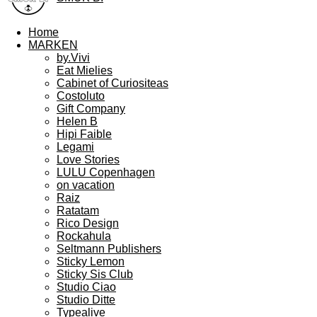
Home
MARKEN
by.Vivi
Eat Mielies
Cabinet of Curiositeas
Costoluto
Gift Company
Helen B
Hipi Faible
Legami
Love Stories
LULU Copenhagen
on vacation
Raiz
Ratatam
Rico Design
Rockahula
Seltmann Publishers
Sticky Lemon
Sticky Sis Club
Studio Ciao
Studio Ditte
Typealive