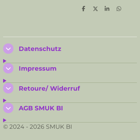
T
T
T
T
e
e
e
e
i
i
i
i
l
l
l
l
e
e
e
e
n
n
n
n
Datenschutz
Impressum
Retoure/ Widerruf
AGB SMUK BI
© 2024 - 2026 SMUK BI