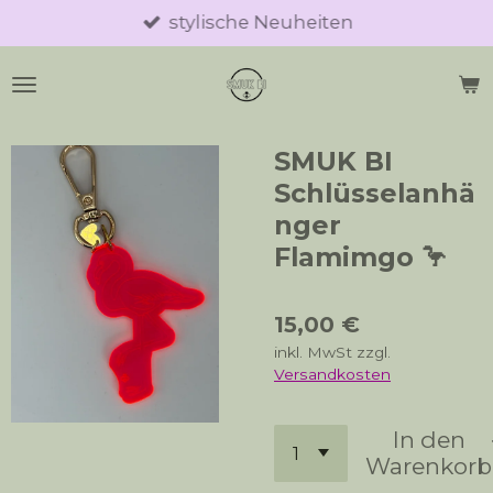
stylische Neuheiten
Zum
Hauptinhalt
springen
SMUK BI
Schlüsselanhä
nger
Flamimgo 🦩
15,00 €
inkl. MwSt zzgl.
Versandkosten
In den
Warenkorb