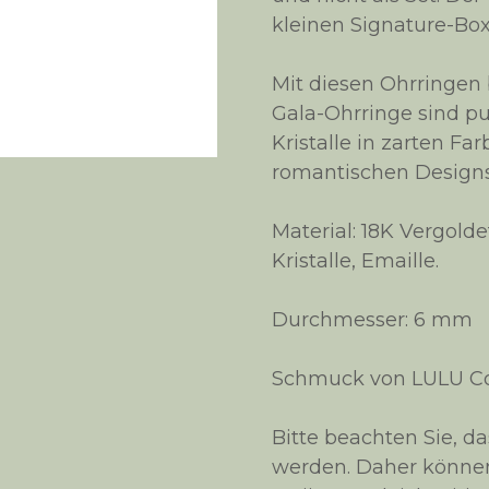
kleinen Signature-Box 
Mit diesen Ohrringen 
Gala-Ohrringe sind p
Kristalle in zarten Fa
romantischen Designs 
Material: 18K Vergolde
Kristalle, Emaille.
Durchmesser: 6 mm
Schmuck von LULU Cop
Bitte beachten Sie, 
werden. Daher können