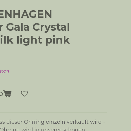
PENHAGEN
 Gala Crystal
ilk light pink
sten
b
ss dieser Ohrring einzeln verkauft wird -
 Ohrring wird in unserer schönen,