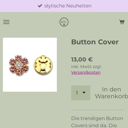
stylische Neuheiten
Zum
Hauptinhalt
springen
Button Cover
13,00 €
inkl. MwSt zzgl.
Versandkosten
In den
Warenkor
Die trendigen Button
Covers sind da. Die