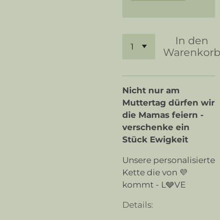
In den
Warenkor
Nicht nur am
Muttertag dürfen wir
die Mamas feiern -
verschenke ein
Stück Ewigkeit
Unsere personalisierte
Kette die von 💜
kommt - L🩶VE
Details: