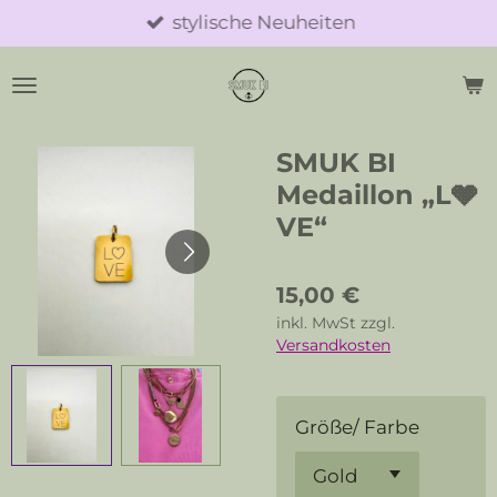
stylische Neuheiten
Zum
Hauptinhalt
springen
SMUK BI
Medaillon „L🩶
VE“
15,00 €
inkl. MwSt zzgl.
Versandkosten
Größe/ Farbe