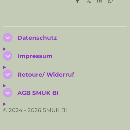
T
T
T
T
e
e
e
e
i
i
i
i
l
l
l
l
e
e
e
e
n
n
n
n
Datenschutz
Impressum
Retoure/ Widerruf
AGB SMUK BI
© 2024 - 2026 SMUK BI